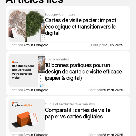
•
Ecologie
6 minutes
Cartes de visite papier : impact 
écologique et transition vers le 
digital
Ecrit par
Arthur Feingold
Ecrit par
2 juin 2025
•
Tips
5 minutes
10 bonnes pratiques pour un 
design de carte de visite efficace 
(papier & digital)
Ecrit par
Arthur Feingold
Ecrit par
29 mai 2025
•
Outils et Productivité
4 minutes
Comparatif : cartes de visite 
papier vs cartes digitales
Ecrit par
Arthur Feingold
Ecrit par
28 mai 2025