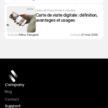
•
Outils et Productivité
4 minutes
Carte de visite digitale : définition, 
avantages et usages
Ecrit par
Arthur Feingold
Ecrit par
27 mai 2025
Company
Blog
Contact
Support